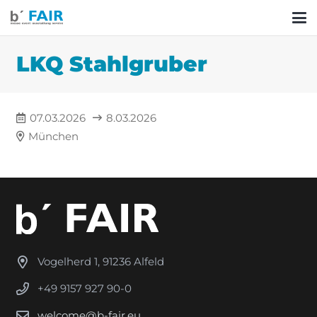
LKQ Stahlgruber
07.03.2026
8.03.2026
München
Vogelherd 1, 91236 Alfeld
+49 9157 927 90-0
welcome@b-fair.eu